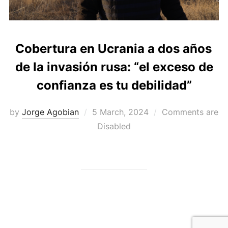
Cobertura en Ucrania a dos años
de la invasión rusa: “el exceso de
confianza es tu debilidad”
Posted
by
Jorge Agobian
5 March, 2024
Comments are
on
Disabled
Powered by WordPress