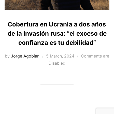
Cobertura en Ucrania a dos años
de la invasión rusa: “el exceso de
confianza es tu debilidad”
Posted
by
Jorge Agobian
5 March, 2024
Comments are
on
Disabled
Powered by WordPress