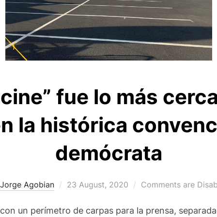
cine” fue lo más cerc
n la histórica convenc
demócrata
Posted
Jorge Agobian
23 August, 2020
Comments are Disab
on
con un perímetro de carpas para la prensa, separada